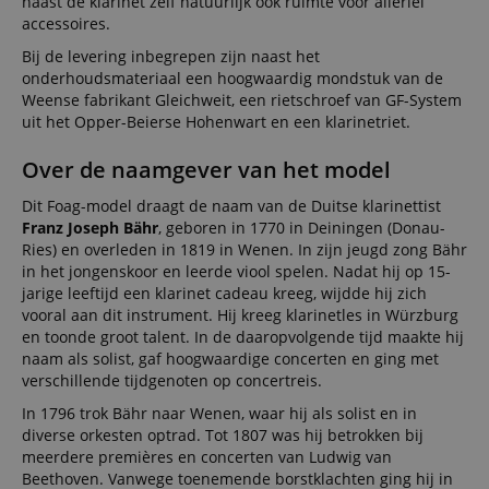
naast de klarinet zelf natuurlijk ook ruimte voor allerlei
accessoires.
Bij de levering inbegrepen zijn naast het
onderhoudsmateriaal een hoogwaardig mondstuk van de
Weense fabrikant Gleichweit, een rietschroef van GF-System
uit het Opper-Beierse Hohenwart en een klarinetriet.
Over de naamgever van het model
Dit Foag-model draagt de naam van de Duitse klarinettist
Franz Joseph Bähr
, geboren in 1770 in Deiningen (Donau-
Ries) en overleden in 1819 in Wenen. In zijn jeugd zong Bähr
in het jongenskoor en leerde viool spelen. Nadat hij op 15-
jarige leeftijd een klarinet cadeau kreeg, wijdde hij zich
vooral aan dit instrument. Hij kreeg klarinetles in Würzburg
en toonde groot talent. In de daaropvolgende tijd maakte hij
naam als solist, gaf hoogwaardige concerten en ging met
verschillende tijdgenoten op concertreis.
In 1796 trok Bähr naar Wenen, waar hij als solist en in
diverse orkesten optrad. Tot 1807 was hij betrokken bij
meerdere premières en concerten van Ludwig van
Beethoven. Vanwege toenemende borstklachten ging hij in