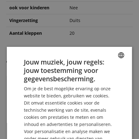
ook voor kinderen
Nee
Vingerzetting
Duits
Aantal kleppen
20
Alternatieven
Jouw muziek, jouw regels:
jouw toestemming voor
ENGLISH
gegevensbescherming.
GERMAN
Om je de best mogelijke ervaring op onze
DUTCH
website te bieden, gebruiken we cookies.
Dit omvat essentiële cookies voor de
FRENCH
technische werking van de site, evenals
ITALIAN
cookies om prestaties te meten en om
inhoud en advertenties te personaliseren.
SPANISH
Voor personalisatie en analyse maken we
Uebel 721 Eb-Klarinet Duits
Systeem
onder meer gebruik van diensten van