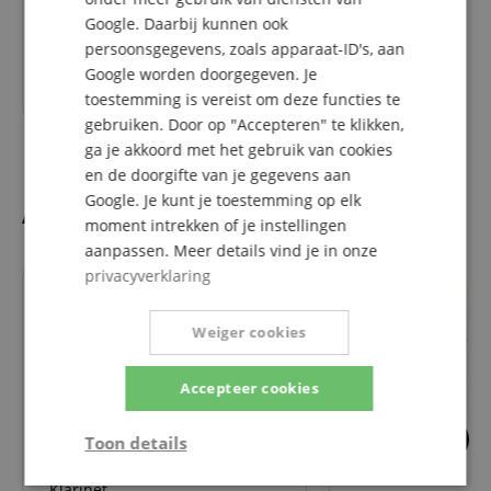
Google. Daarbij kunnen ook
persoonsgegevens, zoals apparaat-ID's, aan
RRP *
4134,00
€
Google worden doorgegeven. Je
3598,00
€
toestemming is vereist om deze functies te
gebruiken. Door op "Accepteren" te klikken,
ga je akkoord met het gebruik van cookies
en de doorgifte van je gegevens aan
Google. Je kunt je toestemming op elk
Accesoires
moment intrekken of je instellingen
aanpassen. Meer details vind je in onze
privacyverklaring
Weiger cookies
Accepteer cookies
1
Toon details
Stölzel Klarinet Etui Voor Bb-
De Vrolijke Klarine
Strikt
Prestatie
Gericht op
Klarinet