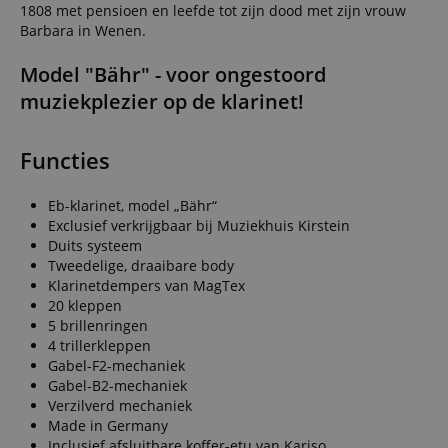
1808 met pensioen en leefde tot zijn dood met zijn vrouw
Barbara in Wenen.
Model "Bähr" - voor ongestoord
muziekplezier op de klarinet!
Functies
Eb-klarinet, model „Bähr“
Exclusief verkrijgbaar bij Muziekhuis Kirstein
Duits systeem
Tweedelige, draaibare body
Klarinetdempers van MagTex
20 kleppen
5 brillenringen
4 trillerkleppen
Gabel-F2-mechaniek
Gabel-B2-mechaniek
Verzilverd mechaniek
Made in Germany
Inclusief afsluitbare koffer-etu van Kariso