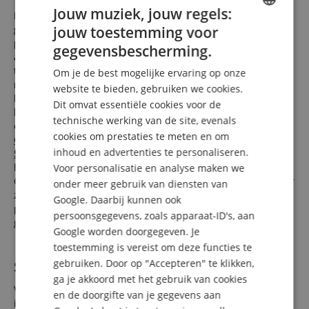
Jouw muziek, jouw regels:
Ben je een beginner? Ben je professioneel? Heb je geen
jouw toestemming voor
groot budget? Wil je jouw droom vervullen? Wil je de beste
ENGLISH
prijs? In elk geval ben je bij ons echt op de juiste plaats! De
gegevensbescherming.
artikels die we aanbieden, dekken op alle vlakken het
GERMAN
totaalbereik af van het goedkoopste instapmodel tot aan het
Om je de best mogelijke ervaring op onze
DUTCH
meest waardevolle sierstuk van de topliga. Om ook echte
website te bieden, gebruiken we cookies.
kwaliteit te kunnen aanbieden aan muzikanten met een
Dit omvat essentiële cookies voor de
FRENCH
klein budget, hebben we bovendien in de loop van de jaren
technische werking van de site, evenals
een reeks van waardevolle eigenmerken ontwikkeld (
Classic
ITALIAN
cookies om prestaties te meten en om
Cantabile
,
Alpenklang
,
Shaman
,
XDrum
,
Lechgold
,
Pronomic
,
inhoud en advertenties te personaliseren.
SPANISH
Stagecaptain
en andere), die je portemonnee sparen, doch
hoeven ze zich niet achter bekende
merken
te verschuilen.
Voor personalisatie en analyse maken we
Onafhankelijk daarvan kan je bij ons nog daarbovenop zeker
onder meer gebruik van diensten van
zijn - dankzij onze
laagsteprijsgarantie
om steeds de beste
Google. Daarbij kunnen ook
prijs te verkrijgen voor alle artikels uit onze online shop –
persoonsgegevens, zoals apparaat-ID's, aan
gegarandeerd!
Google worden doorgegeven. Je
toestemming is vereist om deze functies te
gebruiken. Door op "Accepteren" te klikken,
Service en raad: geen lege woorden!
ga je akkoord met het gebruik van cookies
Voor ons ben je geen nummer, maar een mens met
en de doorgifte van je gegevens aan
individuele behoeftes en wensen, die we gelukkig willen