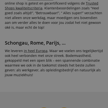
session-id-apay
11 maanden
This cook
Amazon
online shop is getest en gecertificeerd volgens de
Trusted
4 weken
used to
.amazon.com
Shops kwaliteitscriteria
. Klantenbeoordelingen zoals “Heel
the user
on the w
goed zoals altijd!”, “Betrouwbaar!”, “ Alles super!” verzachten
particula
niet alleen onze werkdag, maar moedigen ons bovendien
relation 
payment 
aan om verder alles te doen voor jou zodat het niet gewoon
Google Privacy Policy
ensuring
oké is, maar echt de top!
and effe
checkou
experien
Schongau, Rome, Parijs, …
FPGSID
.kirstein.nl
29 minuten
This cook
57 seconden
used to 
user sess
We leveren
in heel Europa
. Maar we voelen ons tegelijkertijd
across p
ook heel verbonden met onze streek. Bodemvastheid,
requests
gekoppeld met een open blik – een spannende combinatie
apay-session-set
11 maanden
This cook
Amazon.com
waarmee we ook in de toekomst steeds het beste zullen
4 weken
by Amaz
Inc.
Session 
geven: als werkgever, als opleidingsbedrijf en natuurlijk als
www.kirstein.nl
are used
jouw muziekhuis!
server to
informat
about us
activitie
can easil
where th
off on th
pages.
amazon-pay-
Sessie
This cook
Amazon