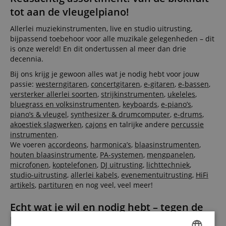
tot aan de vleugelpiano!
Allerlei muziekinstrumenten, live en studio uitrusting,
bijpassend toebehoor voor alle muzikale gelegenheden – dit
is onze wereld! En dit ondertussen al meer dan drie
decennia.
Bij ons krijg je gewoon alles wat je nodig hebt voor jouw
passie:
westerngitaren
,
concertgitaren
,
e-gitaren
,
e-bassen
,
versterker allerlei soorten
,
strijkinstrumenten
,
ukeleles
,
bluegrass en volksinstrumenten
,
keyboards
,
e-piano’s
,
piano’s & vleugel
,
synthesizer & drumcomputer
,
e-drums
,
akoestiek slagwerken
,
cajons
en talrijke andere
percussie
instrumenten
.
We voeren
accordeons
,
harmonica’s
,
blaasinstrumenten
,
houten blaasinstrumente
,
PA-systemen
,
mengpanelen
,
microfonen
,
koptelefonen
,
DJ uitrusting
,
lichttechniek
,
studio-uitrusting
,
allerlei kabels
,
evenementuitrusting
,
HiFi
artikels
,
partituren
en nog veel, veel meer!
Echt wat je wil en nodig hebt – tegen de
beste prijs!