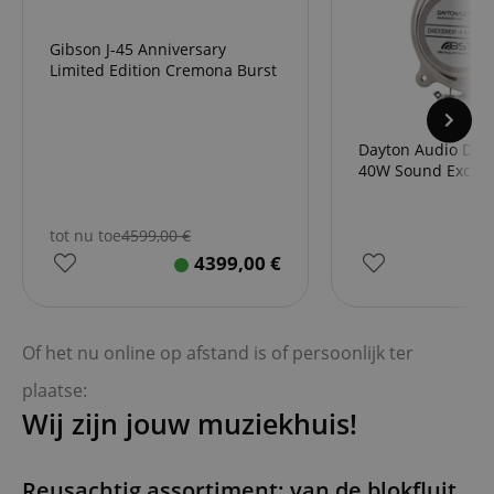
Gibson J-45 Anniversary
Limited Edition Cremona Burst
Dayton Audio DAE
40W Sound Exciter
tot nu toe
4599,00
€
4399,00
€
Of het nu online op afstand is of persoonlijk ter
plaatse:
Wij zijn jouw muziekhuis!
Reusachtig assortiment: van de blokfluit