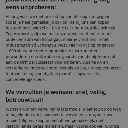
eens uitproberen!
Al lang voor we met onze shop aan de slag zijn gegaan,
Strikt noodzakelijk
Prestatie
Gericht op
zodat je heel gemakkelijk ook online bij ons kan kopen,
Functionaliteit
Niet-geclassificeerd
bestond onze winkel al. En die is er nu natuurlijk ook nog.
Tegenwoordig zijn we met onze winkel niet meer in het
Strikt noodzakelijke cookies maken
oude centrum van Schongau, maar je vindt ons in het
kernfunctionaliteit van de website mogelijk, zoals
industriegebied Schongau West
. Hier kan je op ongeveer
gebruikersaanmelding en accountbeheer. Zonder
1.600 vierkante meter oppervlakte instrumenten
strikt noodzakelijke cookies kan de website niet
bewonderen en uitproberen, gaande van de alphoorn tot
correct worden gebruikt.
aan de Orff percussieset voor kinderen. Aparte PA en
Aanbieder /
Naam
Vervaldatum
Omschri
versterkerruimtes wachten evenals op jou, en nog een grote
Domein
tentoonstelling van digitale piano’s, slagwerksets,
CookieScriptConsent
1 jaar 1
Deze coo
CookieScript
concertvleugels, enz..
maand
wordt ge
.kirstein.nl
door de 
Script.c
We vervullen je wensen: snel, veilig,
om de
cookiev
betrouwbaar!
van bezo
onthoud
Wensen kunnen vervullen is iets moois. Maar jou op de weg
cookieb
Cookie-S
te begeleiden om je wensen te vervullen is nog veel, veel
moet cor
mooier! Bij ons koop je niet alleen gemakkelijk, met
werken.
verschillende
betaalmanieren
, maar vooral ook veilig. Onze