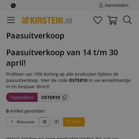
Aanmelden
Paasuitverkoop
Paasuitverkoop van 14 t/m 30
april!
Profiteer van 10% korting op alle producten tijdens de
paasuitverkoop. Voer de code
OSTER10
in uw winkelmandje
in en bespaar direct!
Tegoedbon:
OSTER10
0
Artikel gevonden
Relevantie
Filter
Helaas konden we geen producten vinden die aan uw