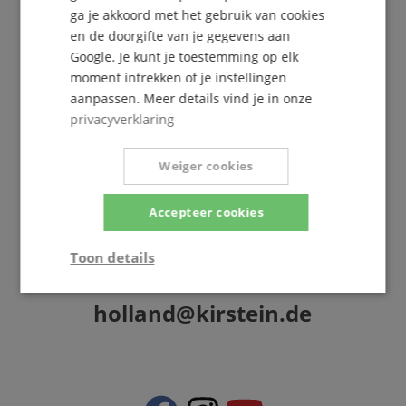
Meer info »
ga je akkoord met het gebruik van cookies
en de doorgifte van je gegevens aan
Google. Je kunt je toestemming op elk
moment intrekken of je instellingen
aanpassen. Meer details vind je in onze
privacyverklaring
+31-30808-0152
Vandaag beschikbaar: 09:30 - 18:00
Weiger cookies
Verdere informatie
Accepteer cookies
Toon details
Strikt
Prestatie
Gericht op
holland@kirstein.de
noodzakelijk
Functionaliteit
Niet-
geclassificeerd