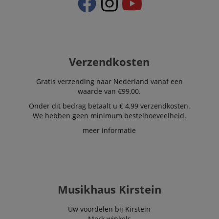
Verzendkosten
Strikt noodzakelijk
Prestatie
Gericht op
Functionaliteit
Niet-geclassificeerd
Gratis verzending naar Nederland vanaf een
waarde van €99,00.
Strikt noodzakelijke cookies maken
kernfunctionaliteit van de website mogelijk, zoals
Onder dit bedrag betaalt u € 4,99 verzendkosten.
gebruikersaanmelding en accountbeheer. Zonder
We hebben geen minimum bestelhoeveelheid.
strikt noodzakelijke cookies kan de website niet
correct worden gebruikt.
meer informatie
Aanbieder /
Naam
Vervaldatum
Omschri
Domein
CookieScriptConsent
1 jaar 1
Deze coo
CookieScript
maand
wordt ge
.kirstein.nl
door de 
Script.c
Musikhaus Kirstein
om de
cookiev
van bezo
Uw voordelen bij Kirstein
onthoud
cookieb
Merk winkels