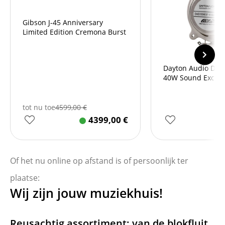
Gibson J-45 Anniversary
Limited Edition Cremona Burst
Dayton Audio DAE
40W Sound Exciter
tot nu toe
4599,00
€
4399,00
€
Of het nu online op afstand is of persoonlijk ter
plaatse:
Wij zijn jouw muziekhuis!
Reusachtig assortiment: van de blokfluit