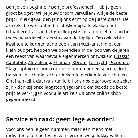
Ben je een beginner? Ben je professioneel? Heb je geen
groot budget? Wil je jouw droom vervullen? Wil je de beste
prijs? In elk geval ben je bij ons echt op de juiste plaats! De
artikels die we aanbieden, dekken op alle vlakken het
totaalbereik af van het goedkoopste instapmodel tot aan het
meest waardevolle sierstuk van de topliga. Om ook echte
kwaliteit te kunnen aanbieden aan muzikanten met een
klein budget, hebben we bovendien in de loop van de jaren
een reeks van waardevolle eigenmerken ontwikkeld (
Classic
Cantabile
,
Alpenklang
,
Shaman
,
XDrum
,
Lechgold
,
Pronomic
,
Stagecaptain
en andere), die je portemonnee sparen, doch
hoeven ze zich niet achter bekende
merken
te verschuilen.
Onafhankelijk daarvan kan je bij ons nog daarbovenop zeker
zijn - dankzij onze
laagsteprijsgarantie
om steeds de beste
prijs te verkrijgen voor alle artikels uit onze online shop –
gegarandeerd!
Service en raad: geen lege woorden!
Voor ons ben je geen nummer, maar een mens met
individuele behoeftes en wensen, die we gelukkig willen