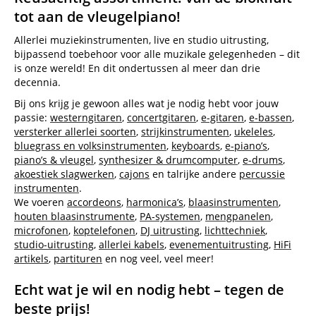
tot aan de vleugelpiano!
Allerlei muziekinstrumenten, live en studio uitrusting,
bijpassend toebehoor voor alle muzikale gelegenheden – dit
is onze wereld! En dit ondertussen al meer dan drie
decennia.
Bij ons krijg je gewoon alles wat je nodig hebt voor jouw
passie:
westerngitaren
,
concertgitaren
,
e-gitaren
,
e-bassen
,
versterker allerlei soorten
,
strijkinstrumenten
,
ukeleles
,
bluegrass en volksinstrumenten
,
keyboards
,
e-piano’s
,
piano’s & vleugel
,
synthesizer & drumcomputer
,
e-drums
,
akoestiek slagwerken
,
cajons
en talrijke andere
percussie
instrumenten
.
We voeren
accordeons
,
harmonica’s
,
blaasinstrumenten
,
houten blaasinstrumente
,
PA-systemen
,
mengpanelen
,
microfonen
,
koptelefonen
,
DJ uitrusting
,
lichttechniek
,
studio-uitrusting
,
allerlei kabels
,
evenementuitrusting
,
HiFi
artikels
,
partituren
en nog veel, veel meer!
Echt wat je wil en nodig hebt – tegen de
beste prijs!