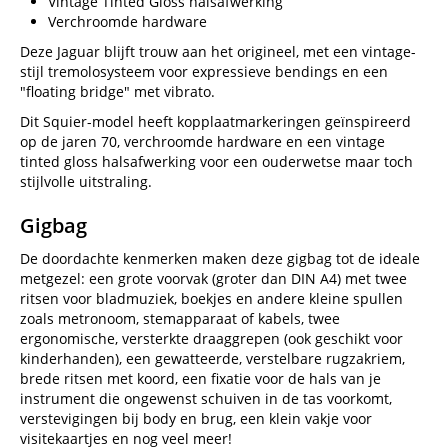
Vintage Tinted Gloss halsafwerking
Verchroomde hardware
Deze Jaguar blijft trouw aan het origineel, met een vintage-
stijl tremolosysteem voor expressieve bendings en een
"floating bridge" met vibrato.
Dit Squier-model heeft kopplaatmarkeringen geïnspireerd
op de jaren 70, verchroomde hardware en een vintage
tinted gloss halsafwerking voor een ouderwetse maar toch
stijlvolle uitstraling.
Gigbag
De doordachte kenmerken maken deze gigbag tot de ideale
metgezel: een grote voorvak (groter dan DIN A4) met twee
ritsen voor bladmuziek, boekjes en andere kleine spullen
zoals metronoom, stemapparaat of kabels, twee
ergonomische, versterkte draaggrepen (ook geschikt voor
kinderhanden), een gewatteerde, verstelbare rugzakriem,
brede ritsen met koord, een fixatie voor de hals van je
instrument die ongewenst schuiven in de tas voorkomt,
verstevigingen bij body en brug, een klein vakje voor
visitekaartjes en nog veel meer!