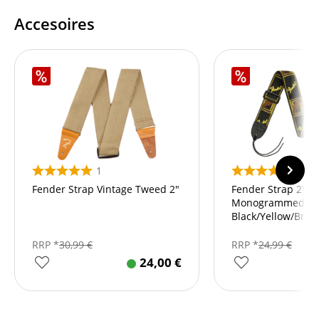
Accesoires
1
10
Fender Strap Vintage Tweed 2"
Fender Strap 2\"
Monogrammed
Black/Yellow/Bro
RRP *
30,99
€
RRP *
24,99
€
24,00
€