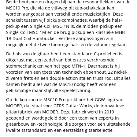
Beide houtsoorten dragen bij aan de resonantieklank van de
MSC10 Pro, die via de vijf-weg pickup-schakelaar kan
worden aangepast aan verschillende muziekstijlen. Deze
schakelt tussen vijf pickup-combinaties, waarbij de hals-
pickup een Single-Coil MSC-1N is, de midden-pickup een
Single-Coil MSC-1M en de brug-pickup een klassieke MHB-
1B Dual-Coil Humbucker. Verdere aanpassingen zijn
mogelijk met de twee toonregelaars en de volumeregelaar.
De hals van de gitaar heeft een standaard C-profiel en is
uitgerust met een zadel van bot en zes verchroomde
stemmechanieken van het type MTN-1. Daarnaast is hij
voorzien van een toets van technisch ebbenhout, 22 nickel-
zilveren frets en een double-action stalen truss rod. Dit alles
samen biedt alles wat de MSC10 nodig heeft voor een
gelijkmatige maar stijlvolle speelervaring.
Op de kop van de MSC10 Pro prijkt ook het GGW-logo van
MOOER, dat staat voor GTRS Guitar Works, de innovatieve
gitaarfabriek van MOOER. Deze fabriek werd in 2019
geopend en wordt geleid door een team van experts in
gitaarbouw en -technologie, die zorgen voor een uitstekende
kwaliteitsstandaard en een eersteklas gitaarselectie.