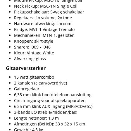
Middle Pickup: MSC-1M Single Coil
Neck Pickup: MSC-1N Single Coil
Pickupschakelaar: 5-weg schakelaar
Regelaars: 1x volume, 2x tone
Hardware-afwerking: chroom
Bridge: MVT-1 Vintage Tremolo
Mechanieken: MTN-1, gesloten
Knoppen: skirt-style
Snaren: .009 - .046
Kleur: Vintage White
Afwerking: gloss
Gitaarversterker
15 watt gitaarcombo
2 kanalen (clean/overdrive)
Gainregelaar
6,35 mm klink hoofdtelefoonaansluiting
Cinch-ingang voor afspeelapparaten
6,35 mm klink AUX-ingang (MP3/CD/etc.)
3-bands EQ (treble/midden/bas)
Lengte netsnoer: 1,3 m
Afmetingen (BxHxD): 33 x 32 x 15 cm
Gewicht: 4,3 kg