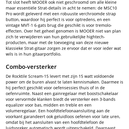
Tot slot heeft MOOER ook niet geschroomd om alle kleine
maar essentiële Strat-details in acht te nemen: de MSC10
Pro wordt geleverd met een robuuste verchroomde strap
button, waardoor hij perfect is voor optredens, en een
vintage MVT-1 6-gats brug die geschikt is voor tremolo-
effecten. Over het geheel genomen is MOOER niet van plan
zich te verwijderen van hun gebruikelijke hightech-
producten, maar met de toevoeging van deze nieuwe
klassieke Strat-gitaar zorgen ze ervoor dat er voor ieder wat
wils is in hun gitaarportfolio.
Combo-versterker
De Rocktile Scream-15 levert met zijn 15 watt voldoende
power om de buren alvast te laten kennismaken. Daarmee is
hij perfect geschikt voor oefensessies thuis of in de
oefenruimte. Naast een gainregelaar met boostschakelaar
voor vervormde klanken biedt de versterker een 3-bands
equalizer voor bas, midden en treble en een
volumeregelaar. Een hoofdtelefoonaansluiting aan de
voorkant garandeert ook geluidloos oefenen voor late uren,
omdat bij het aansluiten van een hoofdtelefoon de
luidspreker automatisch wordt uitgeschakeld. Daarnaast