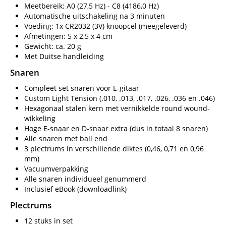
Meetbereik: A0 (27,5 Hz) - C8 (4186,0 Hz)
Automatische uitschakeling na 3 minuten
Voeding: 1x CR2032 (3V) knoopcel (meegeleverd)
Afmetingen: 5 x 2,5 x 4 cm
Gewicht: ca. 20 g
Met Duitse handleiding
Snaren
Compleet set snaren voor E-gitaar
Custom Light Tension (.010, .013, .017, .026, .036 en .046)
Hexagonaal stalen kern met vernikkelde round wound-
wikkeling
Hoge E-snaar en D-snaar extra (dus in totaal 8 snaren)
Alle snaren met ball end
3 plectrums in verschillende diktes (0,46, 0,71 en 0,96
mm)
Vacuumverpakking
Alle snaren individueel genummerd
Inclusief eBook (downloadlink)
Plectrums
12 stuks in set