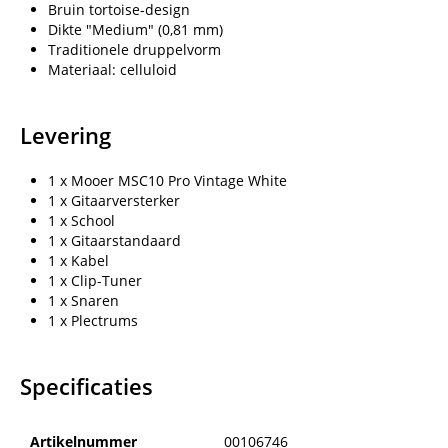
Bruin tortoise-design
Dikte "Medium" (0,81 mm)
Traditionele druppelvorm
Materiaal: celluloid
Levering
1 x Mooer MSC10 Pro Vintage White
1 x Gitaarversterker
1 x School
1 x Gitaarstandaard
1 x Kabel
1 x Clip-Tuner
1 x Snaren
1 x Plectrums
Specificaties
Artikelnummer
00106746